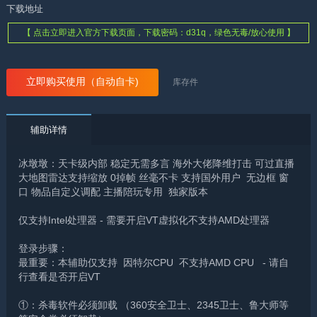
下载地址
【 点击立即进入官方下载页面，下载密码：d31q，绿色无毒/放心使用 】
立即购买使用（自动自卡)
库存
件
辅助详情
冰墩墩：天卡级内部 稳定无需多言 海外大佬降维打击 可过直播
大地图雷达支持缩放 0掉帧 丝毫不卡 支持国外用户 无边框 窗
口 物品自定义调配 主播陪玩专用 独家版本
仅支持Intel处理器 - 需要开启VT虚拟化不支持AMD处理器
登录步骤：
最重要：本辅助仅支持 因特尔CPU 不支持AMD CPU - 请自
行查看是否开启VT
①：杀毒软件必须卸载 （360安全卫士、2345卫士、鲁大师等