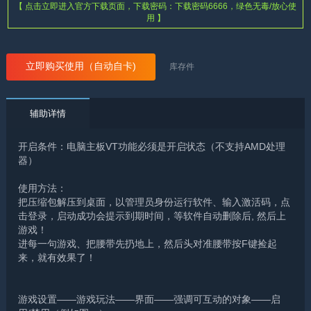
【 点击立即进入官方下载页面，下载密码：下载密码6666，绿色无毒/放心使
用 】
立即购买使用（自动自卡)
库存
件
辅助详情
开启条件：电脑主板VT功能必须是开启状态（不支持AMD处理
器）
使用方法：
把压缩包解压到桌面，以管理员身份运行软件、输入激活码，点
击登录，启动成功会提示到期时间，等软件自动删除后, 然后上
游戏！
进每一句游戏、把腰带先扔地上，然后头对准腰带按F键捡起
来，就有效果了！
游戏设置——游戏玩法——界面——强调可互动的对象——启