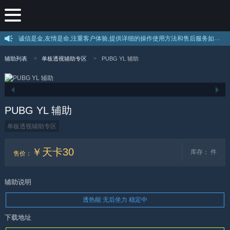
诚信是金,友情是命,注重客户体验,提供详细的操作使用方法和售后服务如果不会使用绝地求生辅助可以叫客服远程教你使用。。 --
辅助列表
单板透视辅助专区
PUBG YL 辅助
PUBG YL 辅助
单板透视辅助专区
￥天卡30
库存：
件
售价
：
辅助说明
透热能 无后坐力 稳定中
下载地址