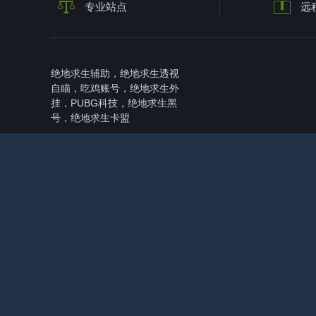
专业站点
远
绝地求生辅助，绝地求生透视
自瞄，吃鸡账号，绝地求生外
挂，PUBG科技，绝地求生黑
号，绝地求生卡盟
绝地求生辅助本身就是游戏公司极力
反对的产品，所以请不要问我封不封
号之类的问题。我们只推荐稳定的,
如果您怕封号请不要购买。辅助造成
封号，辅助不稳定，辅助开发商跑路
（和本站没有任何关系）！本站是出
售卡密的，不是制作软件的，所以我
们只管卡密问题。（卡密错误直接投
诉）
友情链接：
三角洲行动辅助
绝地求生辅助
网站地图